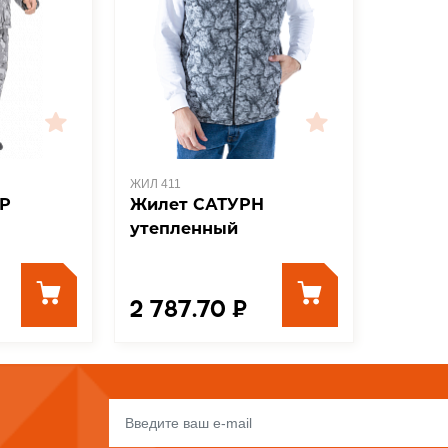
ЖИЛ 411
ЕР
Жилет САТУРН
утепленный
2 787.70 ₽