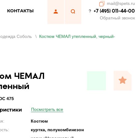
mail@spets.ru
КОНТАКТЫ
+7 (495) 011-44-00
?
Обратный звонок
 одежда Соболь
\
Костюм ЧЕМАЛ утепленный, черный-
юм ЧЕМАЛ
ленный
ОС 475
ристики
Посмотреть все
я:
Костюм
сть:
куртка, полукомбинезон