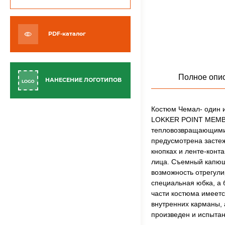
PDF-каталог
Полное опи
НАНЕСЕНИЕ ЛОГОТИПОВ
Костюм Чемал- один и
LOKKER POINT MEMBRA
тепловозвращающими 
предусмотрена засте
кнопках и ленте-конта
лица. Съемный капюшо
возможность отрегули
специальная юбка, а 
части костюма имеетс
внутренних карманы, 
произведен и испытан