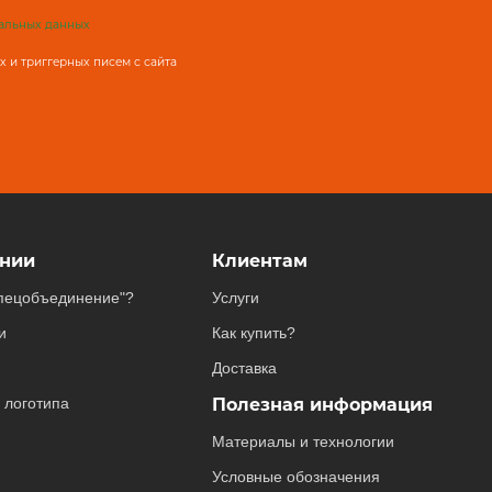
альных данных
 и триггерных писем с сайта
нии
Клиентам
пецобъединение"?
Услуги
и
Как купить?
Доставка
 логотипа
Полезная информация
Материалы и технологии
Условные обозначения