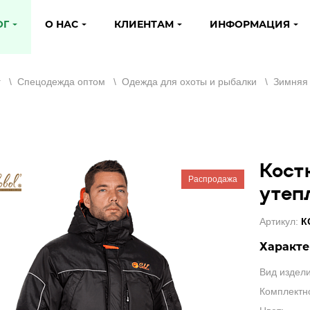
ОГ
О НАС
КЛИЕНТАМ
ИНФОРМАЦИЯ
г
\
Спецодежда оптом
\
Одежда для охоты и рыбалки
\
Зимняя
Кост
Распродажа
утеп
Артикул:
К
Характе
Вид издели
Комплектно