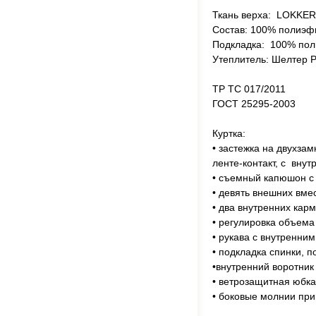
Ткань верха: LOKK
Состав: 100% полиэфи
Подкладка: 100% по
Утеплитель: Шелтер Pr
ТР ТС 017/2011
ГОСТ 25295-2003
Куртка:
• застежка на двухза
ленте-контакт, с вну
• съемный капюшон с 
• девять внешних вме
• два внутренних кар
• регулировка объема
• рукава с внутренни
• подкладка спинки, 
•внутренний воротник
• ветрозащитная юбка
• боковые молнии при