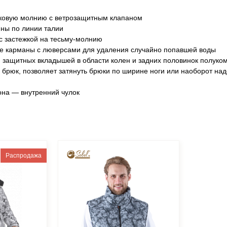
амковую молнию с ветрозащитным клапаном
ины по линии талии
с застежкой на тесьму-молнию
е карманы с люверсами для удаления случайно попавшей воды
и защитных вкладышей в области колен и задних половинок полуко
 брюк, позволяет затянуть брюки по ширине ноги или наоборот над
она — внутренний чулок
Распродажа