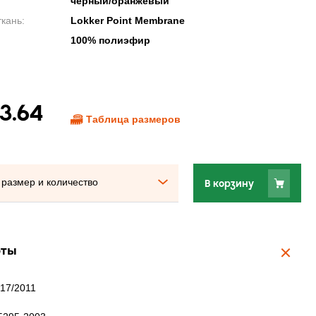
черный/оранжевый
кань:
Lokker Point Membrane
100% полиэфир
63.64
Таблица размеров
размер и количество
В корзину
рты
17/2011