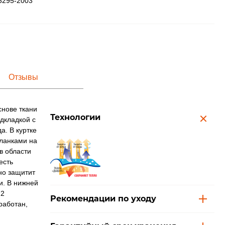
5295-2003
Отзывы
снове ткани
Технологии
дкладкой с
. В куртке
ланками на
в области
есть
но защитит
и. В нижней
 2
Рекомендации по уходу
работан,