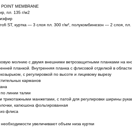
ER POINT MEMBRANE
р, пл. 135 г/м2
лиэфир
ofi ST, куртка — 3 слоя пл. 300 г/м², полукомбинезон — 2 слоя, пл. 
мковую молнию с двумя внешними ветрозащитными планками на кно
тренней планкой. Внутренняя планка с флисовой отделкой в области
козырьком, с регулировкой по высоте и лицевому вырезу
стительных карманов
мана
 по линии талии
ми трикотажными манжетами, с патой для регулировки ширины рука
полочки, капюшона фольгированная
 из флиса
 необходимости увеличивают объем низа куртки