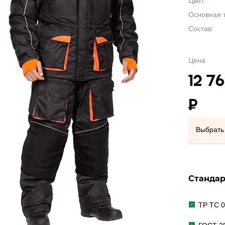
Цвет:
Основная т
Состав:
Цена
12 7
₽
Выбрать 
Станда
ТР ТС 0