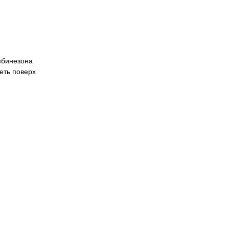
мбинезона
еть поверх