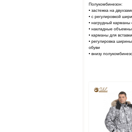
Полукомбинезон:
• застежка на двухз
• с регулировкой шир
• нагрудный карманы 
• накладные объемны
• карманы для вставк
• регулировка ширины
обуви
• внизу полукомбинез