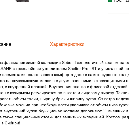
ГОСТ 2
сание
Характеристики
з флагманов зимней коллекции Sobol. Технологичный костюм на о
NE с трехслойным утеплителем Shelter Profi ST и уникальной по
элементами- залог вашего комфорта даже в самые суровые холода
жка на двухзамковую молнию с двумя внешними ветрозащитными п
кт, с внутренней планкой. Внутренняя планка с флисовой отделкой 
н с козырьком регулируется по высоте и лицевому вырезу. Также 
ровать объем талии, ширину брюк и ширину рукав. От ветра надеж
боковые молнии при необходимости увеличивают объем низа куртк
я внутренний чулок. Функционал костюма дополняют 11 внешних и
а также специальные отсеки для защитных вкладышей. Костюм раз
 в Сибири!