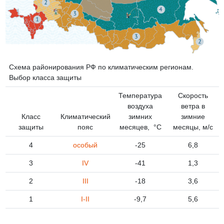
Схема районирования РФ по климатическим регионам.
Выбор класса защиты
Температура
Скорость
воздуха
ветра в
Класс
Климатический
зимних
зимние
защиты
пояс
месяцев, °С
месяцы, м/с
4
особый
-25
6,8
3
IV
-41
1,3
2
III
-18
3,6
1
I-II
-9,7
5,6