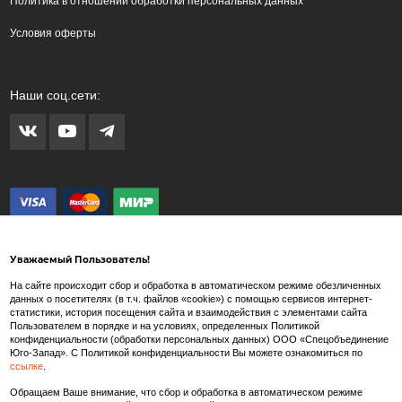
Политика в отношении обработки персональных данных
Условия оферты
Наши соц.сети:
Уважаемый Пользователь!
На сайте происходит сбор и обработка в автоматическом режиме обезличенных
данных о посетителях (в т.ч. файлов «cookie») с помощью сервисов интернет-
статистики, история посещения сайта и взаимодействия с элементами сайта
Внимание! Любые изображения на сайте www.spets.ru носят художественный
Пользователем в порядке и на условиях, определенных Политикой
характер и не являются рекламными изображениями продаваемых товаров. Внешний
конфиденциальности (обработки персональных данных) ООО «Спецобъединение
вид товара может отличаться от представленных на сайте изображений.
Юго-Запад». С Политикой конфиденциальности Вы можете ознакомиться по
ссылке
.
Производитель так же в праве вносить изменения в состав тканей, конструкцию и
внешний вид товара, не влекущие изменения потребительских свойств и
Обращаем Ваше внимание, что сбор и обработка в автоматическом режиме
характеристик качества/безопасности товаров.