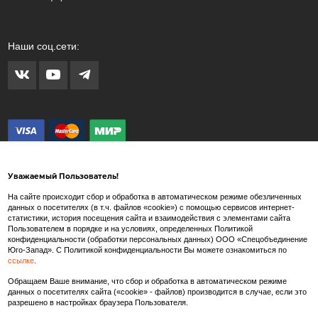
Наши соц.сети:
Уважаемый Пользователь!
На сайте происходит сбор и обработка в автоматическом режиме обезличенных
данных о посетителях (в т.ч. файлов «cookie») с помощью сервисов интернет-
статистики, история посещения сайта и взаимодействия с элементами сайта
Внимание! Любые изображения на сайте www.spets.ru носят художественный
Пользователем в порядке и на условиях, определенных Политикой
характер и не являются рекламными изображениями продаваемых товаров. Внешний
конфиденциальности (обработки персональных данных) ООО «Спецобъединение
вид товара может отличаться от представленных на сайте изображений.
Юго-Запад». С Политикой конфиденциальности Вы можете ознакомиться по
ссылке
.
Производитель так же в праве вносить изменения в состав тканей, конструкцию и
внешний вид товара, не влекущие изменения потребительских свойств и
Обращаем Ваше внимание, что сбор и обработка в автоматическом режиме
характеристик качества/безопасности товаров.
данных о посетителях сайта («cookie» - файлов) производится в случае, если это
разрешено в настройках браузера Пользователя.