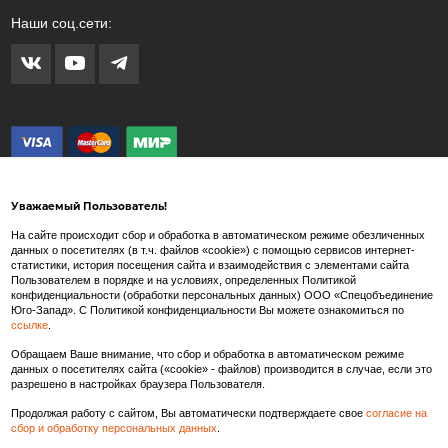
Наши соц.сети:
Уважаемый Пользователь!
На сайте происходит сбор и обработка в автоматическом режиме обезличенных
данных о посетителях (в т.ч. файлов «cookie») с помощью сервисов интернет-
статистики, история посещения сайта и взаимодействия с элементами сайта
Внимание! Любые изображения на сайте www.spets.ru носят художественный
Пользователем в порядке и на условиях, определенных Политикой
характер и не являются рекламными изображениями продаваемых товаров. Внешний
конфиденциальности (обработки персональных данных) ООО «Спецобъединение
вид товара может отличаться от представленных на сайте изображений.
Юго-Запад». С Политикой конфиденциальности Вы можете ознакомиться по
ссылке
.
Производитель так же в праве вносить изменения в состав тканей, конструкцию и
внешний вид товара, не влекущие изменения потребительских свойств и
Обращаем Ваше внимание, что сбор и обработка в автоматическом режиме
характеристик качества/безопасности товаров.
данных о посетителях сайта («cookie» - файлов) производится в случае, если это
разрешено в настройках браузера Пользователя.
Продолжая работу с сайтом, Вы автоматически подтверждаете свое
согласие на
сбор и обработку персональных данных
.