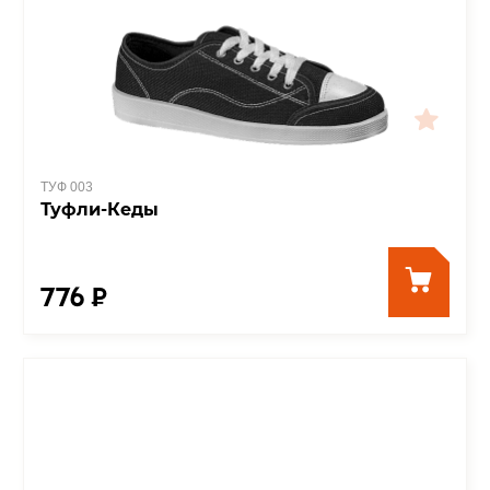
ТУФ 003
Туфли-Кеды
776 ₽