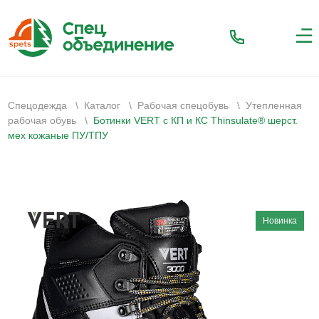
Спецодежда
\
Каталог
\
Рабочая спецобувь
\
Утепленная
рабочая обувь
\
Ботинки VERT с КП и КС Thinsulate® шерст.
мех кожаные ПУ/ТПУ
Новинка