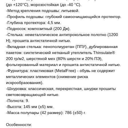
(до +120°С), морозостойкая (до -40 °С).
-Метод крепления подошвы: литьевой.
-Профиль подошвы: глубокий самоочищающийся протектор.
-Глубина протектора: 4,5 мм.
-Подносок: композитный (200 Дж).
-Стелька: неметаллическое антипрокольное полотно (1200
Н), прошита антистатичной нитью.
-Вкладная стелька: пенополиуретан (ППУ), дублированная
пакетом: синтетический нетканый утеплитель Thinsulate®
200 гр/м2, шерстяной мех (80% шерсти и 20% ПЭ),
фольгированный материал и прошита антистатичной нитью.
-Фурнитура: пластиковая (MetalFree) - обувь не содержит
металлических элементов (снижение риска
искрообразования).
-Шнуровка: классическая, перекрестная, шнурки прошиты
световозвращающей нитью.
-Полнота: 9.
-Высота: 145 мм (±5) мм.
-Масса полупары (42 размер): 786 (±50) г.
Особенности: