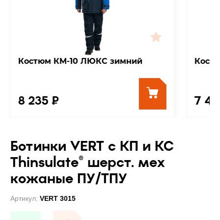
Костюм КМ-10 ЛЮКС зимний
Кост
8 235 ₽
7 42
Ботинки VERT с КП и КС
Thinsulate® шерст. мех
кожаные ПУ/ТПУ
Артикул:
VERT 3015