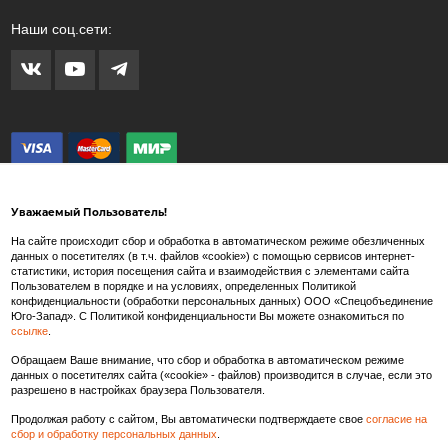
Наши соц.сети:
Уважаемый Пользователь!
На сайте происходит сбор и обработка в автоматическом режиме обезличенных
данных о посетителях (в т.ч. файлов «cookie») с помощью сервисов интернет-
статистики, история посещения сайта и взаимодействия с элементами сайта
Внимание! Любые изображения на сайте www.spets.ru носят художественный
Пользователем в порядке и на условиях, определенных Политикой
характер и не являются рекламными изображениями продаваемых товаров. Внешний
конфиденциальности (обработки персональных данных) ООО «Спецобъединение
вид товара может отличаться от представленных на сайте изображений.
Юго-Запад». С Политикой конфиденциальности Вы можете ознакомиться по
ссылке
.
Производитель так же в праве вносить изменения в состав тканей, конструкцию и
внешний вид товара, не влекущие изменения потребительских свойств и
Обращаем Ваше внимание, что сбор и обработка в автоматическом режиме
характеристик качества/безопасности товаров.
данных о посетителях сайта («cookie» - файлов) производится в случае, если это
разрешено в настройках браузера Пользователя.
Продолжая работу с сайтом, Вы автоматически подтверждаете свое
согласие на
сбор и обработку персональных данных
.