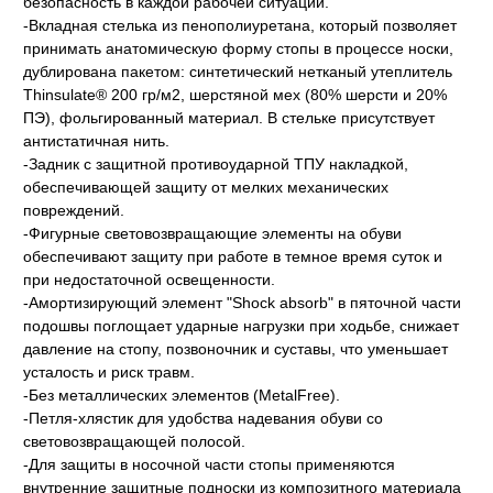
безопасность в каждой рабочей ситуации.
-Вкладная стелька из пенополиуретана, который позволяет
принимать анатомическую форму стопы в процессе носки,
дублирована пакетом: синтетический нетканый утеплитель
Thinsulate® 200 гр/м2, шерстяной мех (80% шерсти и 20%
ПЭ), фольгированный материал. В стельке присутствует
антистатичная нить.
-Задник с защитной противоударной ТПУ накладкой,
обеспечивающей защиту от мелких механических
повреждений.
-Фигурные световозвращающие элементы на обуви
обеспечивают защиту при работе в темное время суток и
при недостаточной освещенности.
-Амортизирующий элемент "Shock absorb" в пяточной части
подошвы поглощает ударные нагрузки при ходьбе, снижает
давление на стопу, позвоночник и суставы, что уменьшает
усталость и риск травм.
-Без металлических элементов (MetalFree).
-Петля-хлястик для удобства надевания обуви со
световозвращающей полосой.
-Для защиты в носочной части стопы применяются
внутренние защитные подноски из композитного материала