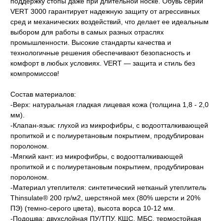
поддержку стопы даже при длительной носке. Обувь серии
VERT 3000 гарантирует надежную защиту от агрессивных
сред и механических воздействий, что делает ее идеальным
выбором для работы в самых разных отраслях
промышленности. Высокие стандарты качества и
технологичные решения обеспечивают безопасность и
комфорт в любых условиях. VERT — защита и стиль без
компромиссов!
Состав материалов:
-Верх: натуральная гладкая лицевая кожа (толщина 1,8 - 2,0
мм).
-Клапан-язык: глухой из микрофибры, с водоотталкивающей
пропиткой и с полиуретановым покрытием, продублирован
поролоном.
-Мягкий кант: из микрофибры, с водоотталкивающей
пропиткой и с полиуретановым покрытием, продублирован
поролоном.
-Материал утеплителя: синтетический нетканый утеплитель
Thinsulate® 200 гр/м2, шерстяной мех (80% шерсти и 20%
ПЭ) (темно-серого цвета), высота ворса 10-12 мм.
-Подошва: двухслойная ПУ/ТПУ, КЩС, МБС, термостойкая