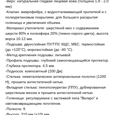
-Верх: натуральная гладкая лицевая кожа (толщина 1,8 - 2,0
мм).
-Клапан: микрофибра, с водоотталкивающей пропиткой и с
полиуретановым покрытием, для большего раскрытия
голенища и увеличения объема.
-Материал утеплителя: шерстяной мех с содержанием
шерсти 80% и полиэфира 20% (темно-серого цвета), высота
ворса 10-12 мм.
-Подошва: двухслойная ПУ/ТПУ, КЩС, МБС, термостойкая
(до +120°С), морозостойкая (до -40 °С).
-Метод крепления подошвы: литьевой.
-Профиль подошвы: глубокий самоочищающийся протектор.
-Глубина протектора: 4,5 мм.
-Подносок: композитный (200 Дж).
-Стелька: неметаллическое антипрокольное полотно (1200
Н), прошита антистатичной нитью.
-Вкладная стелька: пенополиуретан (ППУ), дублированная
шерстяным мехом и прошита антистатичной нитью.
-Голенище: регулируемое с застежкой типа "Велкро" и
световозвращающим логотипом.
-Полнота: 9.
-Высота: 310 мм (±10) мм.