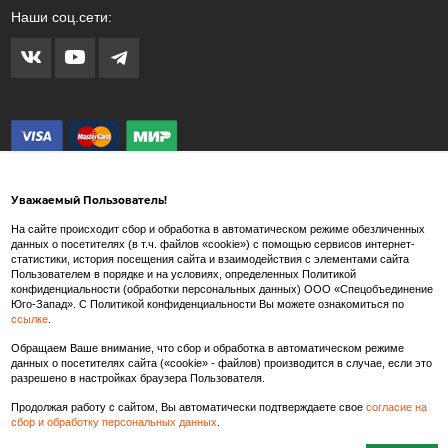
Наши соц.сети:
Уважаемый Пользователь!
На сайте происходит сбор и обработка в автоматическом режиме обезличенных
данных о посетителях (в т.ч. файлов «cookie») с помощью сервисов интернет-
статистики, история посещения сайта и взаимодействия с элементами сайта
Внимание! Любые изображения на сайте www.spets.ru носят художественный
Пользователем в порядке и на условиях, определенных Политикой
характер и не являются рекламными изображениями продаваемых товаров. Внешний
конфиденциальности (обработки персональных данных) ООО «Спецобъединение
вид товара может отличаться от представленных на сайте изображений.
Юго-Запад». С Политикой конфиденциальности Вы можете ознакомиться по
ссылке
.
Производитель так же в праве вносить изменения в состав тканей, конструкцию и
внешний вид товара, не влекущие изменения потребительских свойств и
Обращаем Ваше внимание, что сбор и обработка в автоматическом режиме
характеристик качества/безопасности товаров.
данных о посетителях сайта («cookie» - файлов) производится в случае, если это
разрешено в настройках браузера Пользователя.
Продолжая работу с сайтом, Вы автоматически подтверждаете свое
согласие на
сбор и обработку персональных данных
.