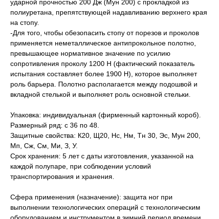
ударной прочностью 200 Дж (Мун 200) с прокладкой из
полиуретана, препятствующей надавливанию верхнего края
на стопу.
-Для того, чтобы обезопасить стопу от порезов и проколов
применяется неметаллическое антипрокольное полотно,
превышающее нормативное значение по усилию
сопротивления проколу 1200 Н (фактический показатель
испытания составляет более 1900 Н), которое выполняет
роль барьера. Полотно располагается между подошвой и
вкладной стелькой и выполняет роль основной стельки.
Упаковка: индивидуальная (фирменный картонный короб).
Размерный ряд: с 36 по 48.
Защитные свойства: К20, Щ20, Нс, Нм, Тн 30, Эс, Мун 200,
Мп, Сж, См, Ми, З, У.
Срок хранения: 5 лет с даты изготовления, указанной на
каждой полупаре, при соблюдении условий
транспортирования и хранения.
Сфера применения (назначение): защита ног при
выполнении технологических операций с технологическим
оборудованием и инструментом в зимний период времени.