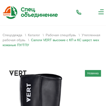
Спецодежда
\
Каталог
\
Рабочая спецобувь
\
Утепленная
рабочая обувь
\
Сапоги VERT высокие с КП и КС шерст. мех
кожаные ПУ/ТПУ
Новинка