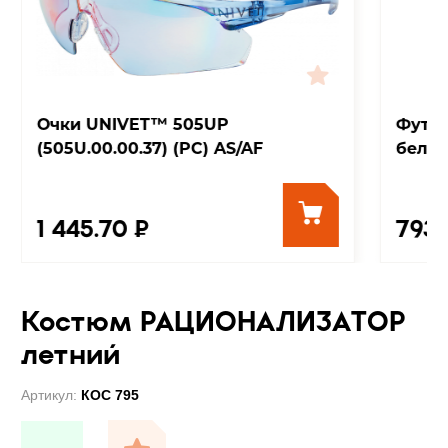
Очки UNIVET™ 505UP
Футбо
(505U.00.00.37) (РС) AS/AF
бела
1 445.70 ₽
793 
Костюм РАЦИОНАЛИЗАТОР
летний
Артикул:
КОС 795