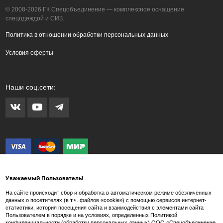
© 2008-2026 ГК Спецобъединение — комплексное оснащение
спецодеждой и СИЗ.
Политика в отношении обработки персональных данных
Условия оферты
Наши соц.сети:
Уважаемый Пользователь!
На сайте происходит сбор и обработка в автоматическом режиме обезличенных
данных о посетителях (в т.ч. файлов «cookie») с помощью сервисов интернет-
статистики, история посещения сайта и взаимодействия с элементами сайта
Внимание! Любые изображения на сайте www.spets.ru носят художественный
Пользователем в порядке и на условиях, определенных Политикой
характер и не являются рекламными изображениями продаваемых товаров. Внешний
конфиденциальности (обработки персональных данных) ООО «Спецобъединение