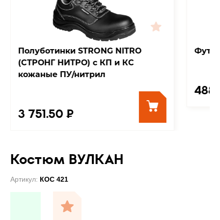
Полуботинки STRONG NITRO
Футбо
(СТРОНГ НИТРО) с КП и КС
кожаные ПУ/нитрил
488 
3 751.50 ₽
Костюм ВУЛКАН
Артикул:
КОС 421