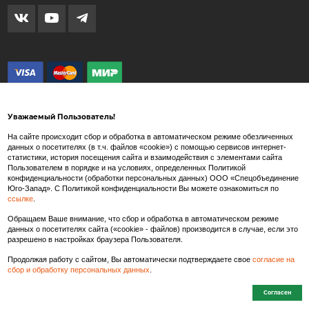
Уважаемый Пользователь!
На сайте происходит сбор и обработка в автоматическом режиме обезличенных
данных о посетителях (в т.ч. файлов «cookie») с помощью сервисов интернет-
статистики, история посещения сайта и взаимодействия с элементами сайта
Внимание! Любые изображения на сайте www.spets.ru носят художественный
Пользователем в порядке и на условиях, определенных Политикой
характер и не являются рекламными изображениями продаваемых товаров. Внешний
конфиденциальности (обработки персональных данных) ООО «Спецобъединение
вид товара может отличаться от представленных на сайте изображений.
Юго-Запад». С Политикой конфиденциальности Вы можете ознакомиться по
ссылке
.
Производитель так же в праве вносить изменения в состав тканей, конструкцию и
внешний вид товара, не влекущие изменения потребительских свойств и
Обращаем Ваше внимание, что сбор и обработка в автоматическом режиме
характеристик качества/безопасности товаров.
данных о посетителях сайта («cookie» - файлов) производится в случае, если это
разрешено в настройках браузера Пользователя.
Продолжая работу с сайтом, Вы автоматически подтверждаете свое
согласие на
сбор и обработку персональных данных
.
Согласен