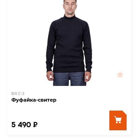
В/Х С-3
Фуфайка-свитер
5 490 ₽