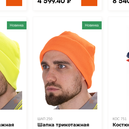
4 599.40 ₽
8 54
Новинка
Новинка
ШАП 250
КОС 751
ажная
Шапка трикотажная
Костю