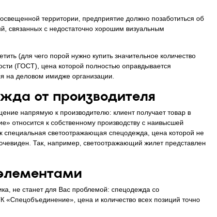
о освещенной территории, предприятие должно позаботиться об
ий, связанных с недостаточно хорошим визуальным
тить (для чего порой нужно купить значительное количество
сти (ГОСТ), цена которой полностью оправдывается
ся на деловом имидже организации.
жда от производителя
ние напрямую к производителю: клиент получает товар в
ние» относится к собственному производству с наивысшей
как специальная светоотражающая спецодежда, цена которой не
р очевиден. Так, например, светоотражающий жилет представлен
элементами
а, не станет для Вас проблемой: спецодежда со
К «Спецобъединение», цена и количество всех позиций точно