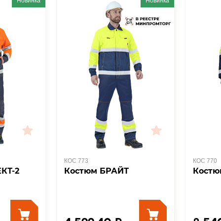
Новинка
Новинка
КОС 773
КОС 770
КТ-2
Костюм БРАЙТ
Костю