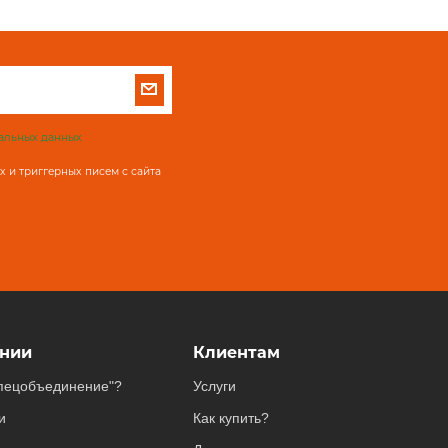
альных данных
 и триггерных писем с сайта
нии
Клиентам
пецобъединение"?
Услуги
и
Как купить?