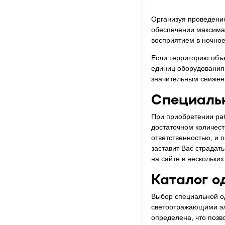
Организуя проведение
обеспечении максима
восприятием в ночное
Если территорию объе
единиц оборудования
значительным снижени
Специаль
При приобретении ра
достаточном количест
ответственностью, и 
заставит Вас страдат
на сайте в нескольки
Каталог 
Выбор специальной о
светоотражающими эле
определена, что позв