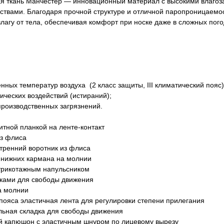
я ткань Манчестер — инновационный материал с высокими влаго
твами. Благодаря прочной структуре и отличной паропроницаемос
лагу от тела, обеспечивая комфорт при носке даже в сложных пог
нных температур воздуха (2 класс защиты, III климатический пояс)
ических воздействий (истираний);
производственных загрязнений.
итной планкой на ленте-контакт
из флиса
утренний воротник из флиса
а нижних кармана на молнии
 трикотажным напульсником
чками для свободы движения
на молнии
и пояса эластичная лента для регулировки степени прилегания
альная складка для свободы движения
й капюшон с эластичным шнуром по лицевому вырезу