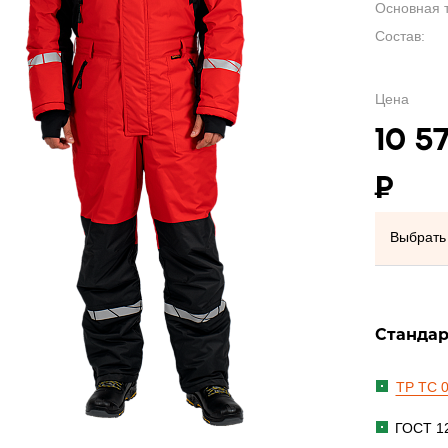
Основная т
Состав:
Цена
10 5
₽
Выбрать 
Станда
ТР ТС 0
ГОСТ 12