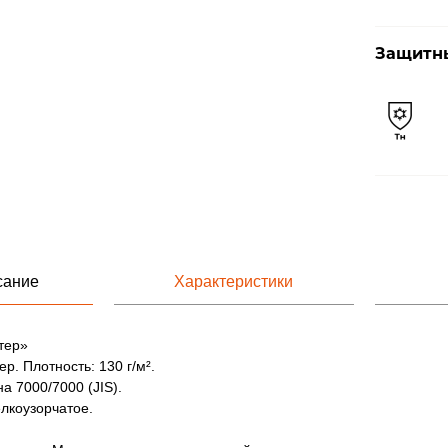
Защитны
сание
Характеристики
тер»
р. Плотность: 130 г/м².
а 7000/7000 (JIS).
лкоузорчатое.