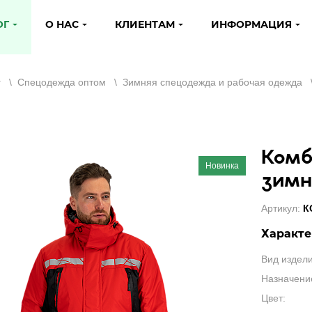
ОГ
О НАС
КЛИЕНТАМ
ИНФОРМАЦИЯ
г
\
Спецодежда оптом
\
Зимняя спецодежда и рабочая одежда
Комб
Новинка
зимн
Артикул:
К
Характе
Вид издели
Назначени
Цвет: