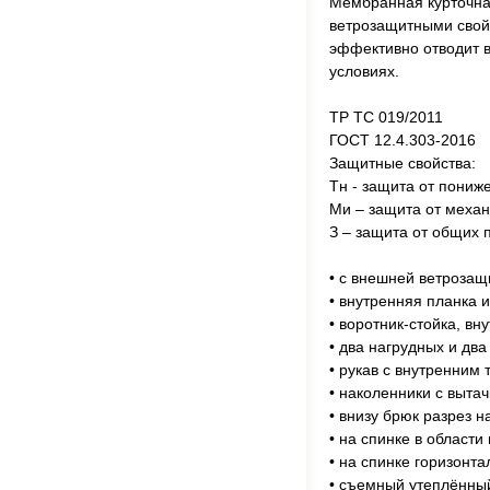
Мембранная курточна
ветрозащитными свойс
эффективно отводит в
условиях.
ТР ТС 019/2011
ГОСТ 12.4.303-2016
Защитные свойства:
Тн - защита от пониже
Ми – защита от механ
З – защита от общих 
• с внешней ветрозащ
• внутренняя планка 
• воротник-стойка, вн
• два нагрудных и дв
• рукав с внутренним
• наколенники с выта
• внизу брюк разрез 
• на спинке в област
• на спинке горизонт
• съемный утеплённы