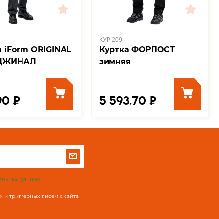
КУР 209
а iForm ORIGINAL
Куртка ФОРПОСТ
ИДЖИНАЛ
зимняя
90 ₽
5 593.70 ₽
альных данных
 и триггерных писем с сайта