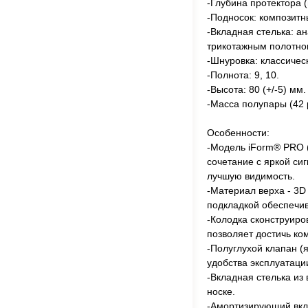
-Глубина протектора (н
-Подносок: композитн
-Вкладная стелька: а
трикотажным полотно
-Шнуровка: классичес
-Полнота: 9, 10.
-Высота: 80 (+/-5) мм.
-Масса полупары (42 р
Особенности:
-Модель iForm® PRO 
сочетание с яркой си
лучшую видимость.
-Материал верха - 3D
подкладкой обеспечи
-Колодка сконструиро
позволяет достичь ко
-Полуглухой клапан (
удобства эксплуатаци
-Вкладная стелька из
носке.
-Амортизирующий вкла