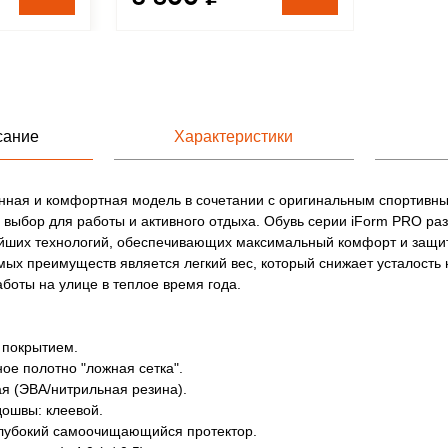
сание
Характеристики
нная и комфортная модель в сочетании с оригинальным спортивн
выбор для работы и активного отдыха. Обувь серии iForm PRO ра
йших технологий, обеспечивающих максимальный комфорт и защит
ых преимуществ является легкий вес, который снижает усталость н
боты на улице в теплое время года.
У покрытием.
ное полотно "ложная сетка".
я (ЭВА/нитрильная резина).
дошвы: клеевой.
лубокий самоочищающийся протектор.