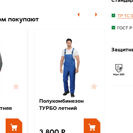
Станда
ТР ТС 0
ом покупают
ГОСТ Р 
Защитны
Полукомбинезон
Брюки
тняя
ТУРБО летний
3 10
3 800 ₽