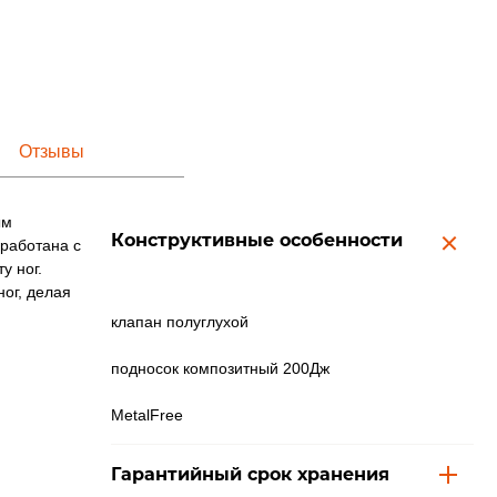
Отзывы
ым
Конструктивные особенности
зработана с
у ног.
ог, делая
клапан полуглухой
подносок композитный 200Дж
MetalFree
Гарантийный срок хранения