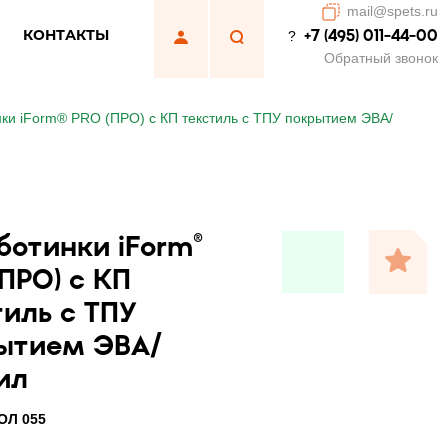
mail@spets.ru
КОНТАКТЫ
+7 (495) 011-44-00
?
Обратный звонок
ки iForm® PRO (ПРО) с КП текстиль с ТПУ покрытием ЭВА/
ботинки iForm®
ПРО) с КП
тиль с ТПУ
ытием ЭВА/
ил
ОЛ 055