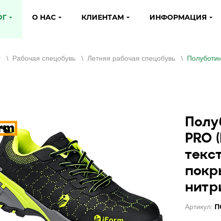
ОГ
О НАС
КЛИЕНТАМ
ИНФОРМАЦИЯ
г
\
Рабочая спецобувь
\
Летняя рабочая спецобувь
\
Полуботин
Полу
PRO (
текс
покр
нитр
Артикул:
П