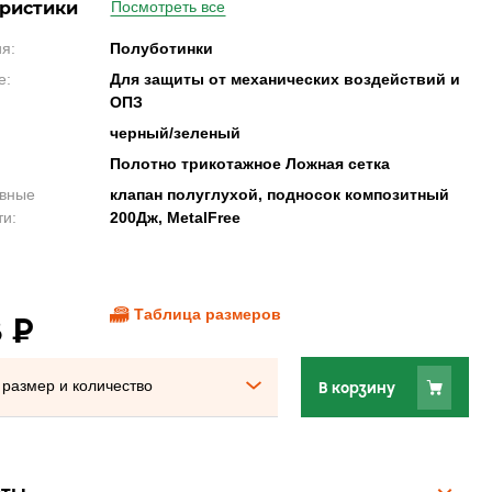
ристики
Посмотреть все
я:
Полуботинки
е:
Для защиты от механических воздействий и
ОПЗ
черный/зеленый
:
Полотно трикотажное Ложная сетка
ивные
клапан полуглухой, подносок композитный
и:
200Дж, MetalFree
Таблица размеров
8
₽
размер и количество
В корзину