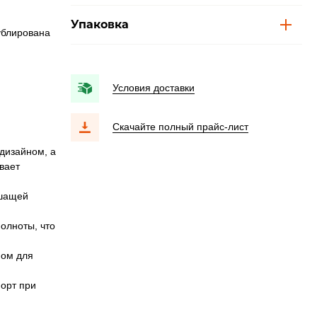
Упаковка
ублирована
Условия доставки
Скачайте полный прайс-лист
дизайном, а
вает
ышащей
олноты, что
ном для
форт при