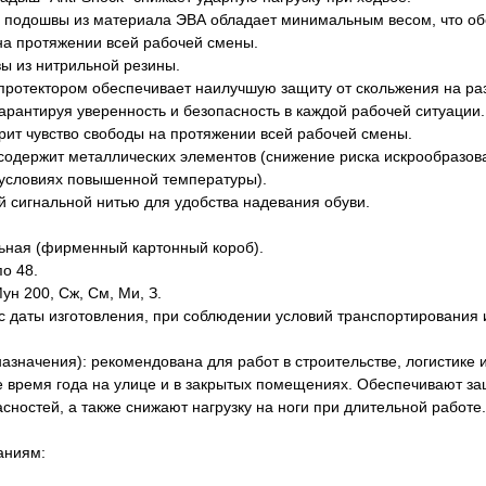
 подошвы из материала ЭВА обладает минимальным весом, что об
на протяжении всей рабочей смены.
ы из нитрильной резины.
протектором обеспечивает наилучшую защиту от скольжения на ра
гарантируя уверенность и безопасность в каждой рабочей ситуации.
рит чувство свободы на протяжении всей рабочей смены.
е содержит металлических элементов (снижение риска искрообразов
 условиях повышенной температуры).
ой сигнальной нитью для удобства надевания обуви.
льная (фирменный картонный короб).
о 48.
ун 200, Сж, См, Ми, З.
 с даты изготовления, при соблюдении условий транспортирования 
значения): рекомендована для работ в строительстве, логистике 
е время года на улице и в закрытых помещениях. Обеспечивают за
сностей, а также снижают нагрузку на ноги при длительной работе.
аниям: