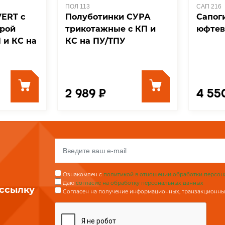
ПОЛ 113
САП 216
ERT с
Полуботинки СУРА
Сапог
трой
трикотажные с КП и
юфтев
 и КС на
КС на ПУ/ТПУ
2 989 ₽
4 55
Ознакомлен с
политикой в отношении обработки персон
Даю
согласие на обработку персональных данных
ассылку
Согласен на получение информационных, транзакционных