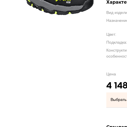
Характе
Вид издели
Назначени
Цвет:
Подкладка
Конструкт
особенност
Цена
4 14
Выбрать 