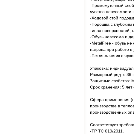
-Промежуточный слой
чувство невесомости 
-Ходовой стой подошв
-Подошва с глубоким 
типах поверхностей, 
-Обувь невесома и да
-MetalFree - обувь н
нагрева при работе в
-Петля-хлястик с ярк
Упаковка: индивидуа
Размерный ряд: с 36 п
Защитные свойства: М
Срок хранения: 5 лет
Сфера применения (на
производстве в тепло
производственных опа
Соответствует требов
-ТР ТС 019/2011.