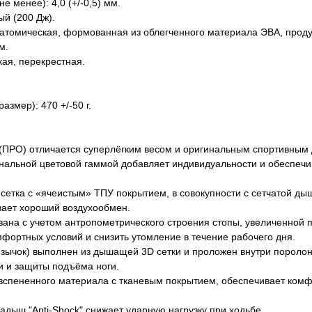
е менее): 4,0 (+/-0,5) мм.
ый (200 Дж).
натомическая, формованная из облегченного материала ЭВА, прод
м.
кая, перекрестная.
азмер): 470 +/-50 г.
(ПРО) отличается суперлёгким весом и оригинальным спортивным 
гнальной цветовой гаммой добавляет индивидуальности и обеспечи
 сетка с «ячеистым» ТПУ покрытием, в совокупности с сетчатой д
вает хороший воздухообмен.
вана с учетом антропометрического строения стопы, увеличенной п
мфортных условий и снизить утомление в течение рабочего дня.
язычок) выполнен из дышащей 3D сетки и проложен внутри пороло
и и защиты подъёма ноги.
 вспененного материала с тканевым покрытием, обеспечивает ком
дыш "Anti-Shock" снижает ударную нагрузку при ходьбе.