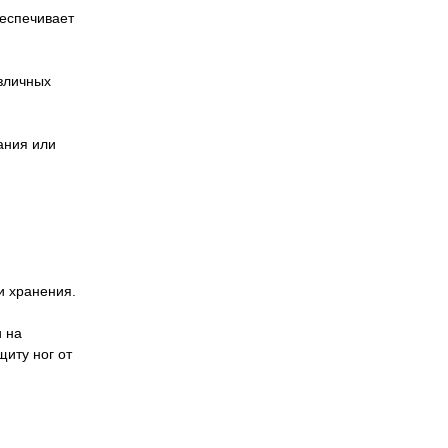
еспечивает
зличных
ания или
и хранения.
и на
щиту ног от