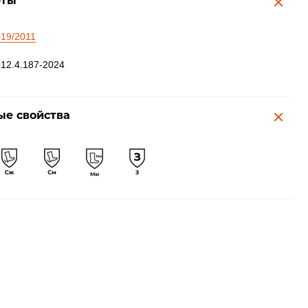
рты
19/2011
12.4.187-2024
е свойства
 ТУРБО летние
Полукомбинезон
ТУРБО летний
0 ₽
3 800 ₽