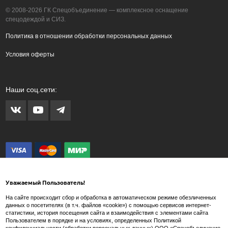
© 2008-2026 ГК Спецобъединение — комплексное оснащение
спецодеждой и СИЗ.
Политика в отношении обработки персональных данных
Условия оферты
Наши соц.сети:
Уважаемый Пользователь!
На сайте происходит сбор и обработка в автоматическом режиме обезличенных
данных о посетителях (в т.ч. файлов «cookie») с помощью сервисов интернет-
статистики, история посещения сайта и взаимодействия с элементами сайта
Внимание! Любые изображения на сайте www.spets.ru носят художественный
Пользователем в порядке и на условиях, определенных Политикой
характер и не являются рекламными изображениями продаваемых товаров. Внешний