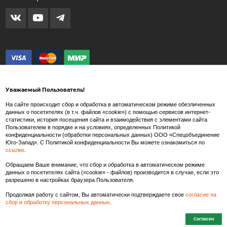
Уважаемый Пользователь!
На сайте происходит сбор и обработка в автоматическом режиме обезличенных
данных о посетителях (в т.ч. файлов «cookie») с помощью сервисов интернет-
статистики, история посещения сайта и взаимодействия с элементами сайта
Внимание! Любые изображения на сайте www.spets.ru носят художественный
Пользователем в порядке и на условиях, определенных Политикой
характер и не являются рекламными изображениями продаваемых товаров. Внешний
конфиденциальности (обработки персональных данных) ООО «Спецобъединение
вид товара может отличаться от представленных на сайте изображений.
Юго-Запад». С Политикой конфиденциальности Вы можете ознакомиться по
ссылке
.
Производитель так же в праве вносить изменения в состав тканей, конструкцию и
внешний вид товара, не влекущие изменения потребительских свойств и
Обращаем Ваше внимание, что сбор и обработка в автоматическом режиме
характеристик качества/безопасности товаров.
данных о посетителях сайта («cookie» - файлов) производится в случае, если это
разрешено в настройках браузера Пользователя.
Продолжая работу с сайтом, Вы автоматически подтверждаете свое
согласие на
сбор и обработку персональных данных
.
Согласен