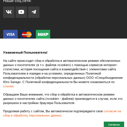
Наши соц.сети:
Уважаемый Пользователь!
На сайте происходит сбор и обработка в автоматическом режиме обезличенных
данных о посетителях (в т.ч. файлов «cookie») с помощью сервисов интернет-
статистики, история посещения сайта и взаимодействия с элементами сайта
Внимание! Любые изображения на сайте www.spets.ru носят художественный
Пользователем в порядке и на условиях, определенных Политикой
характер и не являются рекламными изображениями продаваемых товаров. Внешний
конфиденциальности (обработки персональных данных) ООО «Спецобъединение
вид товара может отличаться от представленных на сайте изображений.
Юго-Запад». С Политикой конфиденциальности Вы можете ознакомиться по
ссылке
.
Производитель так же в праве вносить изменения в состав тканей, конструкцию и
внешний вид товара, не влекущие изменения потребительских свойств и
Обращаем Ваше внимание, что сбор и обработка в автоматическом режиме
характеристик качества/безопасности товаров.
данных о посетителях сайта («cookie» - файлов) производится в случае, если это
разрешено в настройках браузера Пользователя.
Продолжая работу с сайтом, Вы автоматически подтверждаете свое
согласие на
сбор и обработку персональных данных
.
Согласен