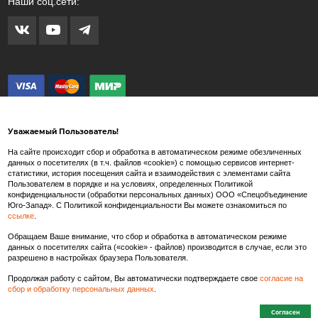
Наши соц.сети:
Уважаемый Пользователь!
На сайте происходит сбор и обработка в автоматическом режиме обезличенных
данных о посетителях (в т.ч. файлов «cookie») с помощью сервисов интернет-
статистики, история посещения сайта и взаимодействия с элементами сайта
Внимание! Любые изображения на сайте www.spets.ru носят художественный
Пользователем в порядке и на условиях, определенных Политикой
характер и не являются рекламными изображениями продаваемых товаров. Внешний
конфиденциальности (обработки персональных данных) ООО «Спецобъединение
вид товара может отличаться от представленных на сайте изображений.
Юго-Запад». С Политикой конфиденциальности Вы можете ознакомиться по
ссылке
.
Производитель так же в праве вносить изменения в состав тканей, конструкцию и
внешний вид товара, не влекущие изменения потребительских свойств и
Обращаем Ваше внимание, что сбор и обработка в автоматическом режиме
характеристик качества/безопасности товаров.
данных о посетителях сайта («cookie» - файлов) производится в случае, если это
разрешено в настройках браузера Пользователя.
Продолжая работу с сайтом, Вы автоматически подтверждаете свое
согласие на
сбор и обработку персональных данных
.
Согласен