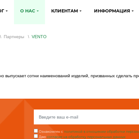
ОГ
О НАС
КЛИЕНТАМ
ИНФОРМАЦИЯ
\
Партнеры
\
VENTO
но выпускает сотни наименований изделий, призванных сделать п
Ознакомлен с
политикой в отношении обработки персон
Даю
согласие на обработку персональных данных