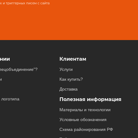
 и триггерных писем с сайта
нии
Клиентам
пецобъединение"?
Услуги
и
Как купить?
Доставка
 логотипа
Полезная информация
Материалы и технологии
Условные обозначения
Схема районирования РФ