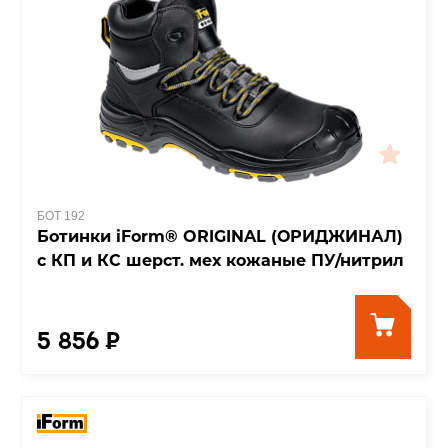
БОТ 192
Ботинки iForm® ORIGINAL (ОРИДЖИНАЛ)
с КП и КС шерст. мех кожаные ПУ/нитрил
5 856 ₽