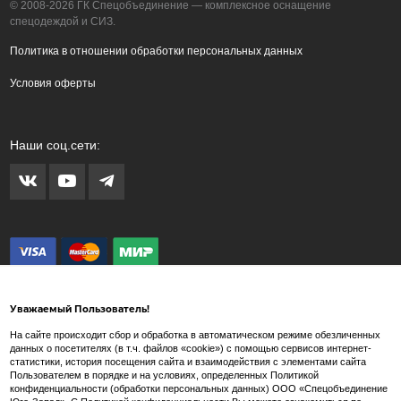
© 2008-2026 ГК Спецобъединение — комплексное оснащение
спецодеждой и СИЗ.
Политика в отношении обработки персональных данных
Условия оферты
Наши соц.сети:
Уважаемый Пользователь!
На сайте происходит сбор и обработка в автоматическом режиме обезличенных
данных о посетителях (в т.ч. файлов «cookie») с помощью сервисов интернет-
статистики, история посещения сайта и взаимодействия с элементами сайта
Внимание! Любые изображения на сайте www.spets.ru носят художественный
Пользователем в порядке и на условиях, определенных Политикой
характер и не являются рекламными изображениями продаваемых товаров. Внешний
конфиденциальности (обработки персональных данных) ООО «Спецобъединение
вид товара может отличаться от представленных на сайте изображений.