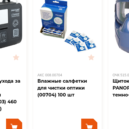
АКС 008.00704
ОЧК 515.
ухода за
Влажные салфетки
Щиток
для чистки оптики
PANOR
и
(00704) 100 шт
темно
3) 460
)