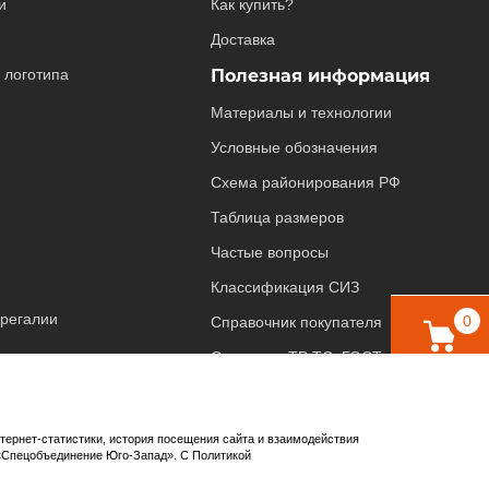
и
Как купить?
Доставка
 логотипа
Полезная информация
Материалы и технологии
Условные обозначения
Схема районирования РФ
Таблица размеров
Частые вопросы
Классификация СИЗ
 регалии
0
Справочник покупателя
Основные ТР ТС, ГОСТ и ТУ
Корзина
Компенсация средств из ФСС
0
нтернет-статистики, история посещения сайта и взаимодействия
«Спецобъединение Юго-Запад». С Политикой
Избранное