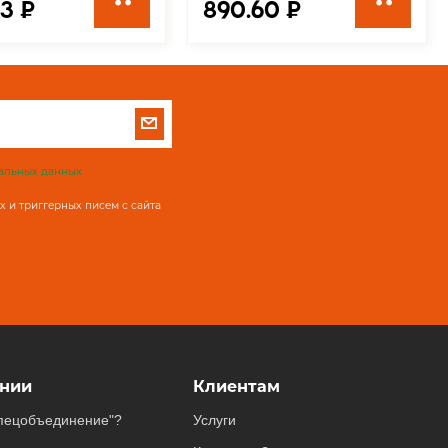
3 ₽
890.60 ₽
альных данных
 и триггерных писем с сайта
нии
Клиентам
пецобъединение"?
Услуги