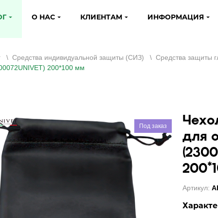
ОГ
О НАС
КЛИЕНТАМ
ИНФОРМАЦИЯ
г
\
Средства индивидуальной защиты (СИЗ)
\
Средства защиты г
300072UNIVET) 200*100 мм
Чехо
Под заказ
для 
(230
200*
Артикул:
А
Характе