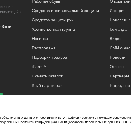
Рабочая обувь
О компани
динение —
Средства индивидуальной защиты
История
пецодеждой и
Средства защиты рук
Нанесение
аботки
Хозяйственная группа
Команда
Новинки
Видео
Распродажа
СМИ о нас
Подборки товаров
Новости
iForm™
Отзывы
Скачать каталог
Партнеры
Клуб партнеров
Награды и
 обезличенных данных о посетителях (в т.ч. файлов «cookie») с помощью сервисов и
определенных Политикой конфиденциальности (обработки персональных данных) ООО 