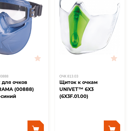
00888
ОЧК 813.03
 для очков
Щиток к очкам
AMA (00888)
UNIVET™ 6X3
-синий
(6X3F.01.00)