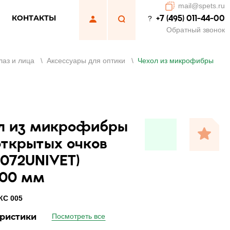
mail@spets.ru
КОНТАКТЫ
+7 (495) 011-44-00
?
Обратный звонок
лаз и лица
\
Аксессуары для оптики
\
Чехол из микрофибры
л из микрофибры
открытых очков
0072UNIVET)
100 мм
КС 005
ристики
Посмотреть все