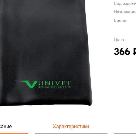
Вид издели
Назначени
Бренд:
Цена
366
сание
Характеристики